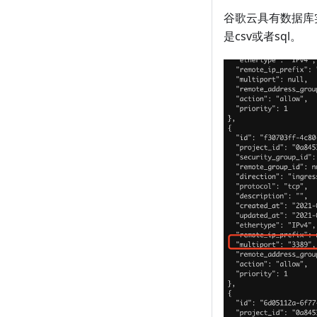
谷歌云具有数据库实
是csv或者sql。