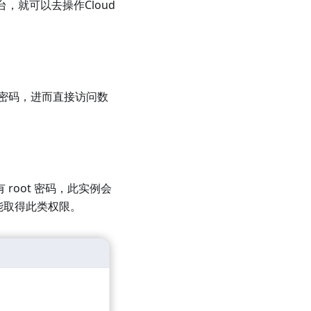
台，就可以去操作Cloud
密码，进而直接访问数
 root 密码，此实例会
能取得此类权限。