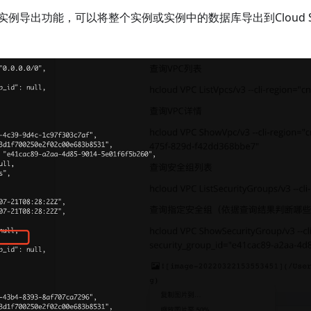
例导出功能，可以将整个实例或实例中的数据库导出到Cloud St