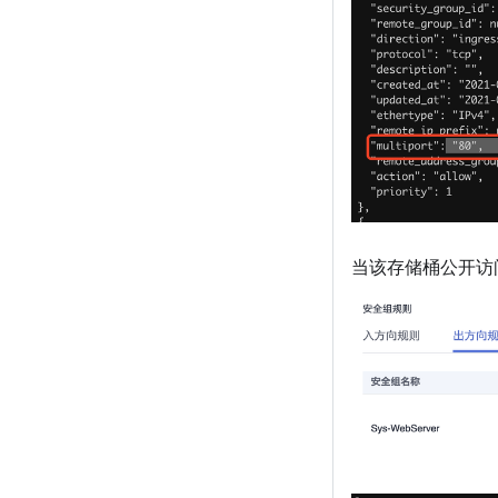
当该存储桶公开访