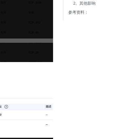
2、其他影响
参考资料：