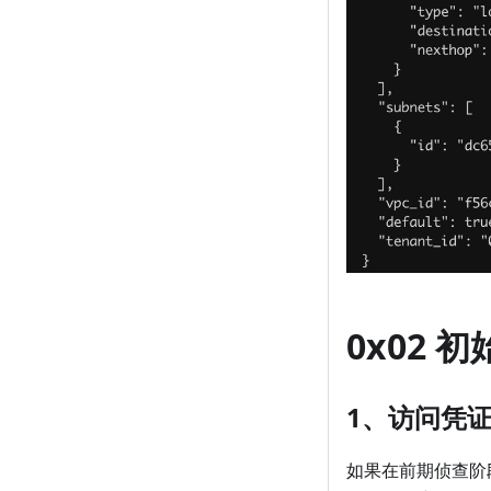
0x02 
1、访问凭
如果在前期侦查阶